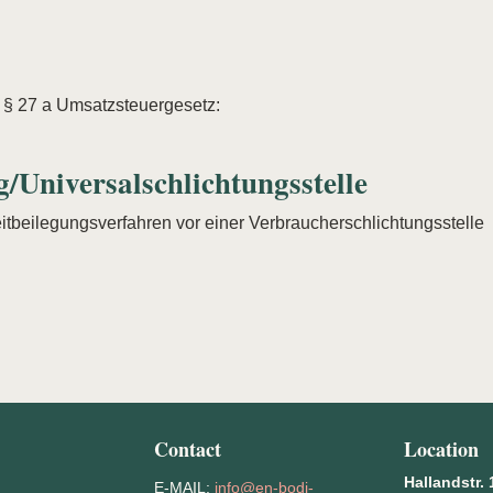
 § 27 a Umsatzsteuergesetz:
/Universal­schlichtungs­stelle
treitbeilegungsverfahren vor einer Verbraucherschlichtungsstelle
Contact
Location
Hallandstr. 
y
E-MAIL:
info@en-bodi-